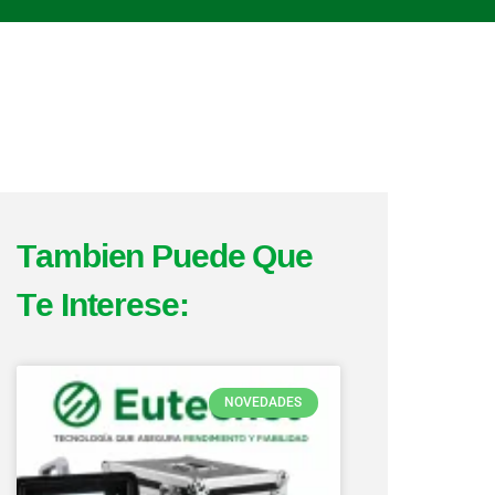
Tambien Puede Que
Te Interese:
Page
Page
Page
Page
Page
NOVEDADES