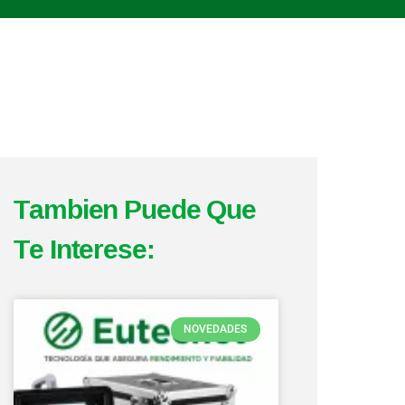
Tambien Puede Que
Te Interese:
Page
Page
Page
Page
Page
NOVEDADES