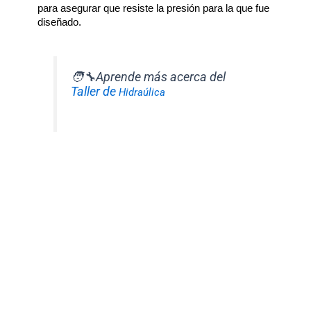
para asegurar que resiste la presión para la que fue
diseñado.
🧑‍🔧Aprende más acerca del
Taller de
Hidraúlica
¿Por qué elegir un fabricante
especializado?
En
 Eutecnet
 fabricamos 
mangueras hidráulicas 
a medida
 en nuestro taller de Puerto Real, 
cumpliendo con los estándares SAE y DIN. 
Trabajamos con materiales certificados y 
ofrecemos entregas rápidas para minimizar 